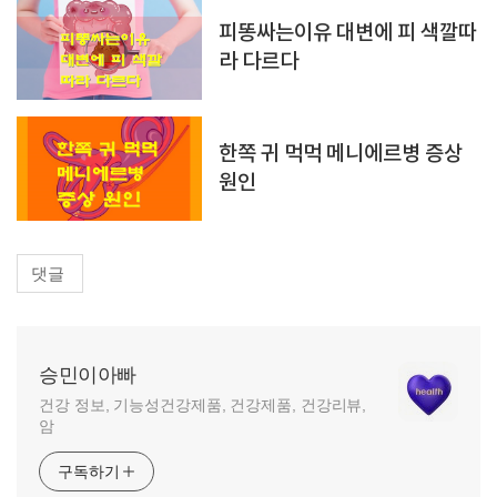
피똥싸는이유 대변에 피 색깔따
라 다르다
한쪽 귀 먹먹 메니에르병 증상
원인
댓글
승민이아빠
건강 정보, 기능성건강제품, 건강제품, 건강리뷰,
암
구독하기