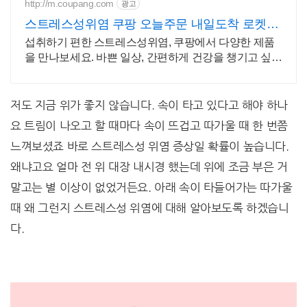
http://m.coupang.com
광고
스트레스성위염 쿠팡 오늘주문 내일도착 로켓배
송
섭취하기 편한 스트레스성위염, 쿠팡에서 다양한 제품
을 만나보세요. 바쁜 일상, 간편하게 건강을 챙기고 싶다
면 로켓배송으로 받아보세요.
저도 지금 위가 좋지 않습니다. 속이 타고 있다고 해야 하나
요 트림이 나오고 할 때마다 속이 뜨겁고 따가울 때 한 번쯤
느껴보셨죠 바로 스트레스성 위염 증상일 확률이 높습니다.
왜냐고요 얼마 전 위 대장 내시경 했는데 위에 조금 부은 거
말고는 별 이상이 없었거든요. 아래 속이 타들어가는 따가울
때 왜 그런지 스트레스성 위염에 대해 알아보도록 하겠습니
다.