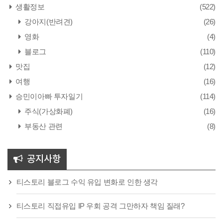
생활정보
(522)
강아지(반려견)
(26)
영화
(4)
블로그
(110)
맛집
(12)
여행
(16)
승민이아빠 투자일기
(114)
주식(가상화폐)
(16)
부동산 관련
(8)
공지사항
티스토리 블로그 수익 유입 변화로 인한 생각
티스토리 직접유입 IP 우회 공격 그만하자 책임 질래?