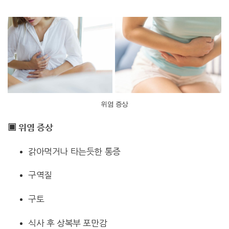
위염 증상
▣ 위염 증상
갉아먹거나 타는듯한 통증
구역질
구토
식사 후 상복부 포만감