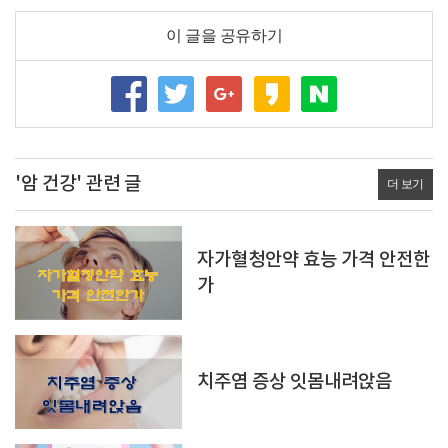
이 글을 공유하기
'암 건강' 관련 글
더 보기
자가혈청안약 효능 가격 안전한
가
치주염 증상 잇몸내려앉음