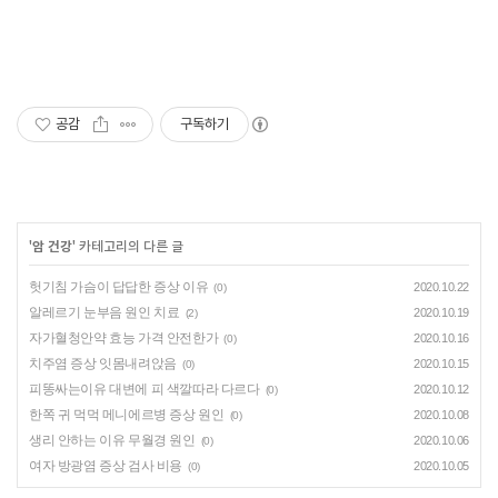
공감
구독하기
'
암 건강
' 카테고리의 다른 글
헛기침 가슴이 답답한 증상 이유
2020.10.22
(0)
알레르기 눈부음 원인 치료
2020.10.19
(2)
자가혈청안약 효능 가격 안전한가
2020.10.16
(0)
치주염 증상 잇몸내려앉음
2020.10.15
(0)
피똥싸는이유 대변에 피 색깔따라 다르다
2020.10.12
(0)
한쪽 귀 먹먹 메니에르병 증상 원인
2020.10.08
(0)
생리 안하는 이유 무월경 원인
2020.10.06
(0)
여자 방광염 증상 검사 비용
2020.10.05
(0)