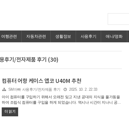
여행관련
자동차관련
생활정보
사용후기
애니/영화
용후기/전자제품 후기 (30)
컴퓨터 어항 케이스 앱코 U40M 추천
SM아빠 사용후기/전자제품 후기
2025. 10. 2. 22:33
아이 컴퓨터를 구입하기 위해서 오래전 잊고 지낸 공대의 지식을 풀가동을
하여 조립식 컴퓨터를 구입을 하게 되었습니다. 역시나 시간이 지나니 공대
고 뭐고 요즘 나오는 성능의 컴퓨터는 알턱이 없습니다. 그래서 사람들이
더 읽기
가장 많이 선택하는 가성비 컴퓨터에서 조금 업그레이드시켜며 특히 컴퓨
터 케이스는 마음에 드는 것을 하기 위해 요즘 인기인 어항케이스 앱코
U40M으로 구입 후 만족해서 추천해봅니다. 컴퓨터 케이스 추천 처음에는