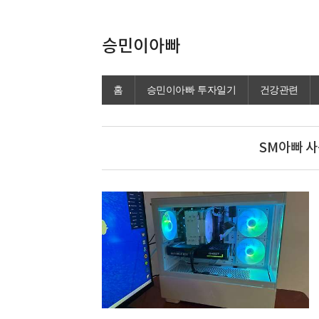
승민이아빠
홈
승민이아빠 투자일기
건강관련
SM아빠 사