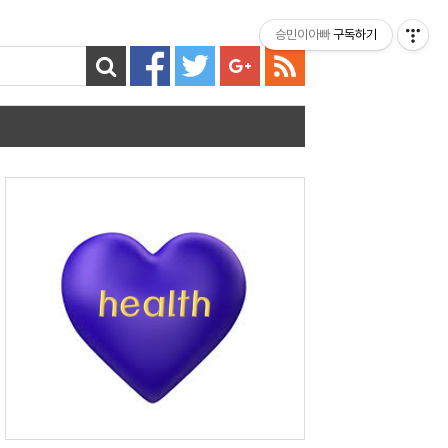
티스토리툴바
승민이아빠
구독하기