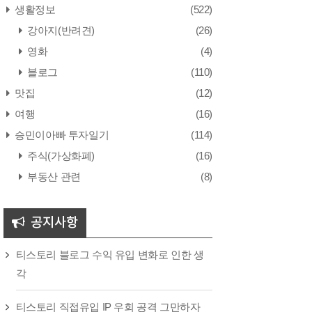
생활정보
(522)
강아지(반려견)
(26)
영화
(4)
블로그
(110)
맛집
(12)
여행
(16)
승민이아빠 투자일기
(114)
주식(가상화폐)
(16)
부동산 관련
(8)
공지사항
티스토리 블로그 수익 유입 변화로 인한 생
각
티스토리 직접유입 IP 우회 공격 그만하자