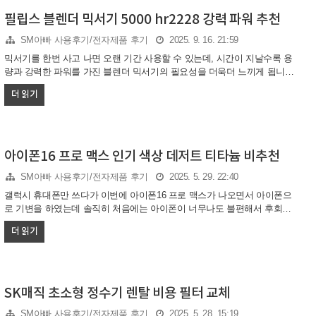
예전처럼 컴퓨터 케이스가 큰 게 좋다 생각했고, 소음 적게 하기 위해 팬 냉
각기 위주로 알아보고 있었는데, 웬걸 요즘 컴퓨터 케이스는 무언가 속이
필립스 블렌더 믹서기 5000 hr2228 강력 파워 추천
훤이 다 보이는 케이스들이 너무나도 이쁘게 보였습니다. 이러한 컴퓨터 케
SM아빠 사용후기/전자제품 후기
2025. 9. 16. 21:59
이스 이름이 어항케이스라고 부르며 다양한 브랜드 제품들이 있었습니다..
믹서기를 한번 사고 나면 오랜 기간 사용할 수 있는데, 시간이 지날수록 용
량과 강력한 파워를 가진 블렌더 믹서기의 필요성을 더욱더 느끼게 됩니다.
이번에 강력한 파워를 가진 필립스 블렌더 믹서기 5000 hr2228 제품을 저렴
더 읽기
하게 구입한 후기와 추천 이유를 이야기해보겠습니다. 필립스 믹서기 문제
점 간단하게 무언가를 갈 때 믹서기 같은 블렌더가 필요합니다. 처음 믹서
기를 사용할때는 가볍고 깨지지 않는 플라스틱 제품으로 저렴하게 사용하
다가 얼음이나 특정 야채를 갈때 생각보다 잘 갈리지 않을 때 그때 좀 더 강
력한 믹서기를 원하게 됩니다. 그러나 대부분 기존에 사용하던 무게 가볍고
아이폰16 프로 맥스 인기 색상 데저트 티타늄 비추천
자리를 덜 차지하는 필립스 믹서기로 예를 들자면 HR2603/90 정도의 제품
SM아빠 사용후기/전자제품 후기
2025. 5. 29. 22:40
을 선호해서 많이 사용합니다. 저희 또한 성능이..
갤럭시 휴대폰만 쓰다가 이번에 아이폰16 프로 맥스가 나오면서 아이폰으
로 기변을 하였는데 솔직히 처음에는 아이폰이 너무나도 불편해서 후회를
했고, 지금도 딱히 기능을 쓰는게 별로 없어서 아이폰 장점은 모르겠습니
더 읽기
다. 또한 아이폰16 프로 맥스 인기 색상으로 데저트 티타늄을 선택했는데
꼭 실물보고 구입하시고 데저트 티타늄 색상을 저는 비추천 합니다. 아이폰
16 프로 맥스 갤럭시만 쓰다가 갤럭시는 수명이 이상하게도 아이폰보다 짧
은것 같아 큰마음먹고 아이폰16 프로 맥스를 자급제로 구입을 했습니다. 처
음 구입후 문자와 글을 쓸때 자판이 너무나도 불편했고, 다른곳으로 넘어갈
SK매직 초소형 정수기 렌탈 비용 필터 교체
때 뒤로가기등 갤럭시와 너무나도 달라 진짜 많이 불편 했습니다. 다행이도
SM아빠 사용후기/전자제품 후기
2025. 5. 28. 15:19
몇개월 사용하니 나가고 들어가고 넘기고 하는것에 이제는 익숙해 졌지..