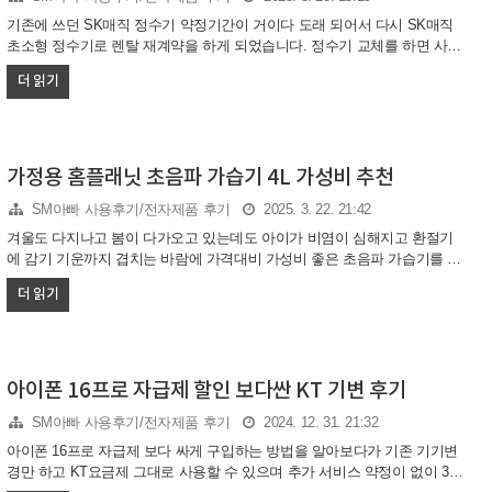
기존에 쓰던 SK매직 정수기 약정기간이 거이다 도래 되어서 다시 SK매직
초소형 정수기로 렌탈 재계약을 하게 되었습니다. 정수기 교체를 하면 사은
품 같은것을 준다고 여기저기서 이야기를 하는데 사실 사은품을 받으면 그
더 읽기
금액 월 렌탈료에 알게 모르게 포함되는것 같아 그냥 기존에 쓰던 SK매직
에서 초소형 정수기 자가 필터 교체 렌탈로 좀더 저렴한 비용으로 선택하게
되었습니다. SK매직 초소형 정수기 최근에 SK매직 초소형 냉온정수기로
WPU-JAC104 제품으로 많이들 하고 있는 추세 입니다. 일단 정수기 소음이
적고 작아서 공간적으로 실용성이 좋습니다. 그외 정수기에서 많이 쓰는 기
가정용 홈플래닛 초음파 가습기 4L 가성비 추천
능은 별반 다를게 없는데, 가끔 컵라면 물끓이기 싫고, 정수기 뜨거운물은
SM아빠 사용후기/전자제품 후기
2025. 3. 22. 21:42
조금 약한 경우가 있는데 SK매직 초소형 정수기 제품..
겨울도 다지나고 봄이 다가오고 있는데도 아이가 비염이 심해지고 환절기
에 감기 기운까지 겹치는 바람에 가격대비 가성비 좋은 초음파 가습기를 알
아보다가 알게된 가정용 홈플래닛 초음파 가습기 가격 대비 너무 좋은것 같
더 읽기
아 내돈내산 제품으로 추천 하는 포스팅 한번 적어 봅니다. 가정용 가습
기 아이가 어릴때는 고가의 가습기를 사용하다가 아이가 크고나니 가습기
를 쓸일이 없어 창고에 넣어두고 다시 사용 할려고 보니, 작동이 안되는 문
제와 필터도 교체를 할려고 하니 가격대가 몇만원으로 차라리 가성비 가습
기를 구입하는것이 이득이다 라는 생각으로 가정용 가습기를 알아 봤습니
아이폰 16프로 자급제 할인 보다싼 KT 기변 후기
다. 솔직히 시간이 지나고 보니, 비싼 가습기가 굳이 요즘 같은시기에 저렴
SM아빠 사용후기/전자제품 후기
2024. 12. 31. 21:32
해도 가성비 좋게 나오는 제품들이 정말 많기에, 전자 제품은 무조건 좋은
것만 ..
아이폰 16프로 자급제 보다 싸게 구입하는 방법을 알아보다가 기존 기기변
경만 하고 KT요금제 그대로 사용할 수 있으며 추가 서비스 약정이 없이 30