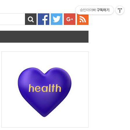
티스토리툴바
승민이아빠
구독하기