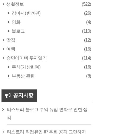
생활정보
(522)
강아지(반려견)
(26)
영화
(4)
블로그
(110)
맛집
(12)
여행
(16)
승민이아빠 투자일기
(114)
주식(가상화폐)
(16)
부동산 관련
(8)
공지사항
티스토리 블로그 수익 유입 변화로 인한 생
각
티스토리 직접유입 IP 우회 공격 그만하자