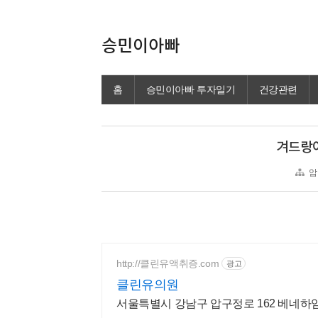
승민이아빠
홈
승민이아빠 투자일기
건강관련
겨드랑이
암
http://클린유액취증.com
광고
클린유의원
서울특별시 강남구 압구정로 162 베네하