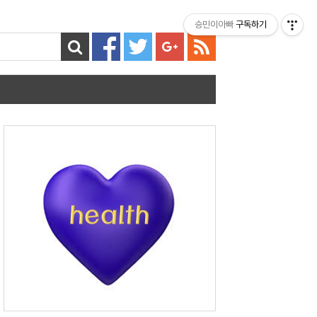
티스토리툴바
승민이아빠
구독하기