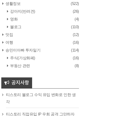
생활정보
(522)
강아지(반려견)
(26)
영화
(4)
블로그
(110)
맛집
(12)
여행
(16)
승민이아빠 투자일기
(114)
주식(가상화폐)
(16)
부동산 관련
(8)
공지사항
티스토리 블로그 수익 유입 변화로 인한 생
각
티스토리 직접유입 IP 우회 공격 그만하자