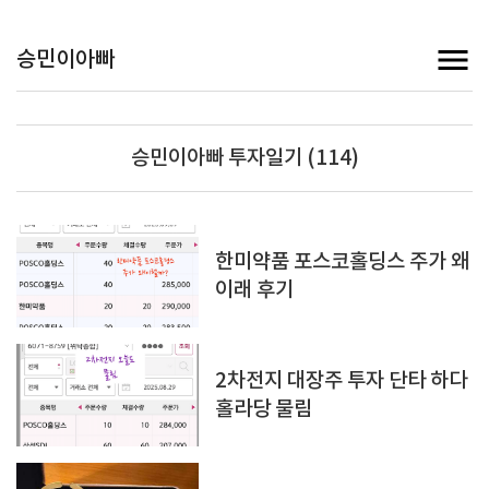
승민이아빠
승민이아빠 투자일기 (114)
한미약품 포스코홀딩스 주가 왜
이래 후기
2차전지 대장주 투자 단타 하다
홀라당 물림