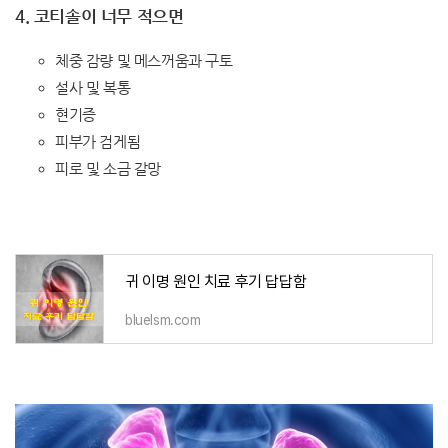
4. 코티솔이 너무 적으면
체중 감량 및 메스꺼움과 구토
설사 및 복통
현기증
피부가 검게됨
피로 및 소금 갈망
귀 이명 원인 치료 후기 답답함
bluelsm.com