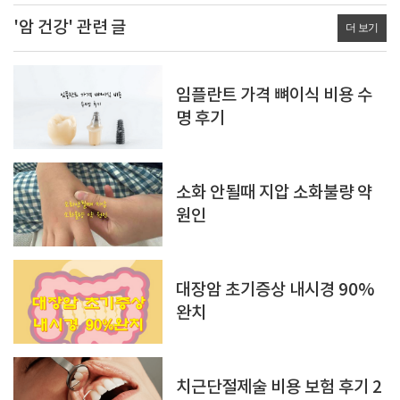
'암 건강' 관련 글
더 보기
임플란트 가격 뼈이식 비용 수
명 후기
소화 안될때 지압 소화불량 약
원인
대장암 초기증상 내시경 90%
완치
치근단절제술 비용 보험 후기 2