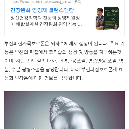
https://smartstore.naver.com/j_seva
광고
긴장완화 영양제 밸런스앤캄
정신건강의학과 전문의 성명제원장
이 배합설계한 긴장완화 면역기능 정
상을 위한 영양제
부신피질자극호르몬은 뇌하수체에서 생성이 됩니다. 주요 기
능은 부신의 피질에서 코티솔의 생성 및 방출을 자극하는것
이며, 지방, 단백질의 대사, 면역반응조절, 염증반응 조절, 염
분, 수분 평형조절을 담당합니다. 아래 부신피질호르몬제 효
능과 부작용에 대한 정보를 공유합니다.