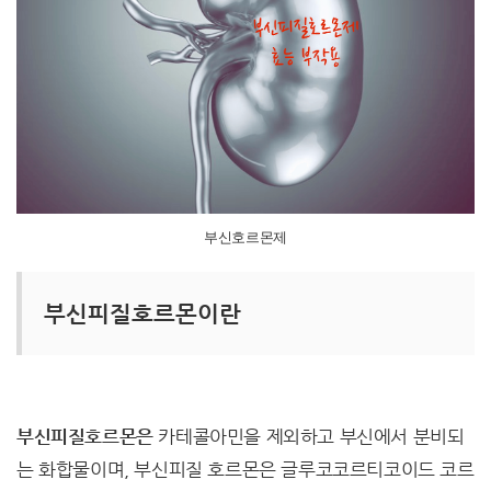
부신호르몬제
부신피질호르몬이란
부신피질호르몬은
카테콜아민을 제외하고 부신에서 분비되
는 화합물이며, 부신피질 호르몬은 글루코코르티코이드 코르