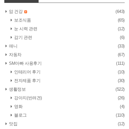
암 건강
(643)
보조식품
(65)
눈 시력 관련
(12)
감기 관련
(6)
애니
(33)
자동차
(67)
SM아빠 사용후기
(111)
인테리어 후기
(10)
전자제품 후기
(30)
생활정보
(522)
강아지(반려견)
(26)
영화
(4)
블로그
(110)
맛집
(12)