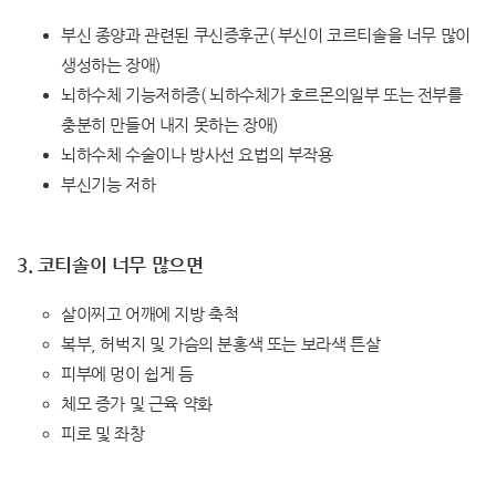
부신 종양과 관련된 쿠신증후군( 부신이 코르티솔을 너무 많이
생성하는 장애)
뇌하수체 기능저하증( 뇌하수체가 호르몬의일부 또는 전부를
충분히 만들어 내지 못하는 장애)
뇌하수체 수술이나 방사선 요법의 부작용
부신기능 저하
3. 코티솔이 너무 많으면
살이찌고 어깨에 지방 축척
복부, 허벅지 및 가슴의 분홍색 또는 보라색 튼살
피부에 멍이 쉽게 듬
체모 증가 및 근육 약화
피로 및 좌창