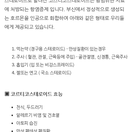
스테로이드로 알려진 코스티코스테로이드는 광범위한 치료
에 처방되는 항염증제 입니다. 부신에서 정상적으로 생성되
는 호르몬을 인공으로 화합하여 아래와 같은 형태로 우리들
에게 제공되고 있습니다.
먹는약 (경구용 스테로이드) - 만성질환이 있는경우
주사 ( 혈관, 관절, 근육등에 주입) - 골관절염, 신경통, 근육주사
흡입기 (입 또는 비강스프레이드)
젤또는 연고 ( 국소 스테로이드)
▣ 코르티코스테로이드 효능
천식, 두드러기
알레르기 비염 및 건초열
아토피 습진
만성 폐쇄성 폐질환