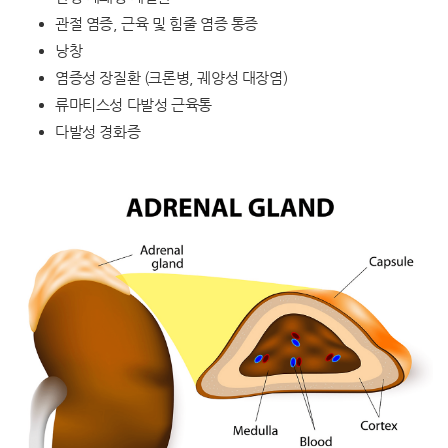
관절 염증, 근육 및 힘줄 염증 통증
낭창
염증성 장질환 (크론병, 궤양성 대장염)
류마티스성 다발성 근육통
다발성 경화증