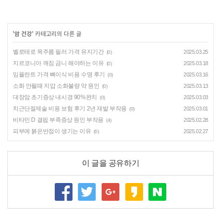
'
암 건강
' 카테고리의 다른 글
벨로테로 목주름 필러 가격 유지기간
2025.03.25
(0)
지르코니아 깨짐 금니 해야하는 이유
2025.03.18
(0)
임플란트 가격 뼈이식 비용 수명 후기
2025.03.16
(0)
소화 안될때 지압 소화불량 약 원인
2025.03.13
(0)
대장암 초기증상 내시경 90%완치
2025.03.03
(0)
치근단절제술 비용 보험 후기 2년 재발 부작용
2025.03.01
(0)
비타민 D 결핍 부족증상 원인 부작용
2025.02.28
(4)
피부에 붉은반점이 생기는 이유
2025.02.27
(0)
이 글을 공유하기