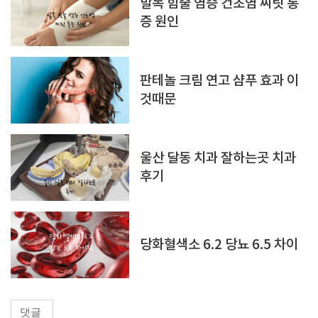
발목 힘줄 염증 건초염 찌릿 통
증 원인
판테놀 크림 연고 샴푸 효과 이
것때문
울산 달동 치과 잘하는곳 치과
후기
당화혈색소 6.2 당뇨 6.5 차이
댓글