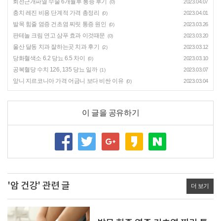
회전근개파열 수술 6개월후 통증 후기
2023.04.07
(0)
충치 레진 비용 단계적 가격 총정리
2023.04.01
(0)
발목 힘줄 염증 건초염 찌릿 통증 원인
2023.03.26
(0)
판테놀 크림 연고 샴푸 효과 이것때문
2023.03.20
(0)
울산 달동 치과 잘하는곳 치과 후기
2023.03.12
(2)
당화혈색소 6.2 당뇨 6.5 차이
2023.03.10
(0)
공복혈당 수치 126, 135 당뇨 일까
2023.03.07
(1)
앞니 지르코니아 가격 어금니 보다 비싼 이유
2023.03.04
(0)
이 글을 공유하기
'암 건강' 관련 글
더 보기