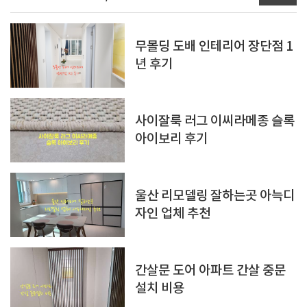
무몰딩 도배 인테리어 장단점 1
년 후기
사이잘룩 러그 이씨라메종 슬록
아이보리 후기
울산 리모델링 잘하는곳 아늑디
자인 업체 추천
간살문 도어 아파트 간살 중문
설치 비용