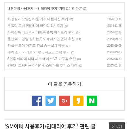
'
SM아빠 사용후기
>
인테리어 후기
' 카테고리의 다른 글
화장실 리모델링 비용 가격 내돈내산 후기
2026.03.11
(2)
무몰딩 도배 인테리어 장단점 1년 후기
2024.11.25
(0)
사이잘룩 러그 이씨라메종 슬록 아이보리 후기
2024.02.27
(0)
울산 리모델링 잘하는곳 아늑디자인 업체 추천
2023.09.25
(14)
간살문 도어 아파트 간살 중문설치 비용
2023.09.09
(0)
에싸 소파 카리브 와이드, 자코모 소파 후기
2023.09.06
(0)
6인용 세라믹 식탁 세트 메이커 VS 가구점 추천
2023.08.22
(0)
양변기 교체비용 아메리칸스탠다드 투피스 가격
2023.01.14
(0)
이 글을 공유하기
'SM아빠 사용후기/인테리어 후기' 관련 글
더 보기