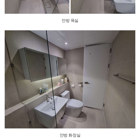
안방 욕실
안방 화장실