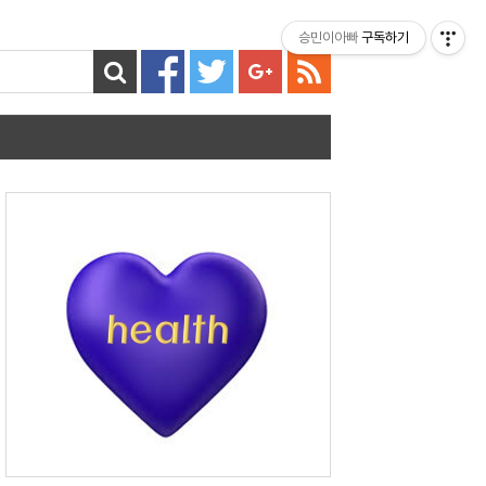
티스토리툴바
승민이아빠
구독하기