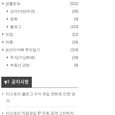
생활정보
(522)
강아지(반려견)
(26)
영화
(4)
블로그
(110)
맛집
(12)
여행
(16)
승민이아빠 투자일기
(114)
주식(가상화폐)
(16)
부동산 관련
(8)
공지사항
티스토리 블로그 수익 유입 변화로 인한 생
각
티스토리 직접유입 IP 우회 공격 그만하자