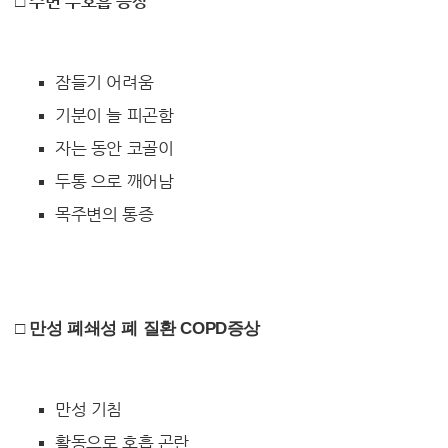
□ 수면 무호흡 증상
잠들기 어려움
기분이 늘 피곤함
자는 동안 코골이
두통 으로 깨어남
목주변의 통증
□ 만성 폐쇄성 폐 질환 COPD증상
만성 기침
활동으로 호흡 곤란