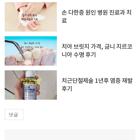
손 다한증 원인 병원 진료과 치
료
치아 브릿지 가격, 금니 지르코
니아 수명 후기
치근단절제술 1년후 염증 재발
후기
댓글