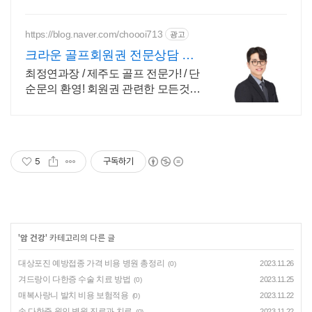
https://blog.naver.com/choooi713
광고
크라운 골프회원권 전문상담 시
세, 매물정보, 전문상담
최정연과장 / 제주도 골프 전문가! / 단
순문의 환영! 회원권 관련한 모든것~~
저한테 물어보세요 !
5
구독하기
'
암 건강
' 카테고리의 다른 글
대상포진 예방접종 가격 비용 병원 총정리
2023.11.26
(0)
겨드랑이 다한증 수술 치료 방법
2023.11.25
(0)
매복사랑니 발치 비용 보험적용
2023.11.22
(0)
손 다한증 원인 병원 진료과 치료
2023.11.22
(0)