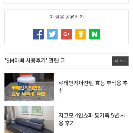
이 글을 공유하기
'SM아빠 사용후기' 관련 글
더 보기
루테인지아잔틴 효능 부작용 추
천
자코모 4인쇼파 통가죽 5년 사
용 후기