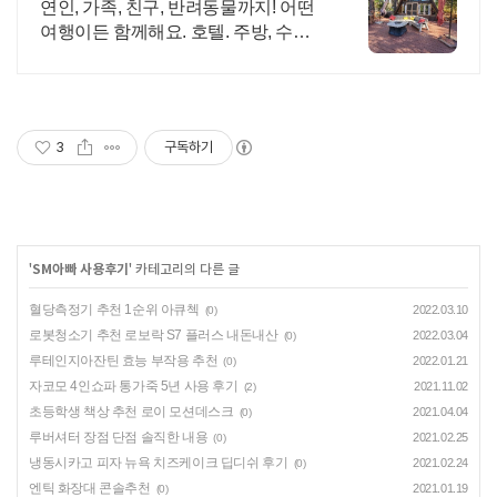
우리집처럼
연인, 가족, 친구, 반려동물까지! 어떤
여행이든 함께해요. 호텔. 주방, 수영
장, 자쿠지, 아기 침대. 필요한 모든 게
갖춰진 숙소를 예약하세요.
3
구독하기
'
SM아빠 사용후기
' 카테고리의 다른 글
혈당측정기 추천 1순위 아큐첵
2022.03.10
(0)
로봇청소기 추천 로보락 S7 플러스 내돈내산
2022.03.04
(0)
루테인지아잔틴 효능 부작용 추천
2022.01.21
(0)
자코모 4인쇼파 통가죽 5년 사용 후기
2021.11.02
(2)
초등학생 책상 추천 로이 모션데스크
2021.04.04
(0)
루버셔터 장점 단점 솔직한 내용
2021.02.25
(0)
냉동시카고 피자 뉴욕 치즈케이크 딥디쉬 후기
2021.02.24
(0)
엔틱 화장대 콘솔추천
2021.01.19
(0)