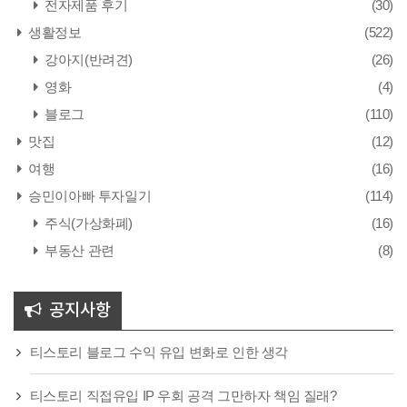
전자제품 후기
(30)
생활정보
(522)
강아지(반려견)
(26)
영화
(4)
블로그
(110)
맛집
(12)
여행
(16)
승민이아빠 투자일기
(114)
주식(가상화폐)
(16)
부동산 관련
(8)
공지사항
티스토리 블로그 수익 유입 변화로 인한 생각
티스토리 직접유입 IP 우회 공격 그만하자 책임 질래?