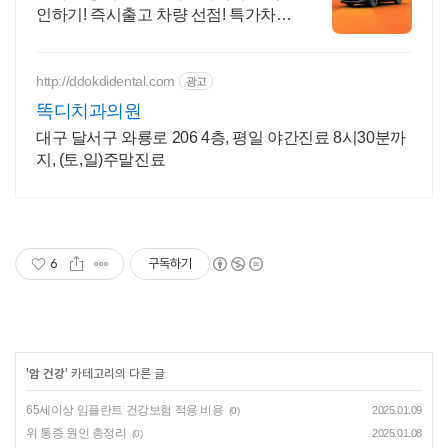
인하기! 즉시출고 차량 선점! 특가차
종! 수입차 최대 할인 견적! 온라인계
약! 최적가 프로모션 차량 빠른출고 선
점하세요.
http://ddokdidental.com
광고
똑디치과의원
대구 달서구 와룡로 206 4층, 평일 야간진료 8시30분까
지, (토,일)주말진료
6
구독하기
'
암 건강
' 카테고리의 다른 글
65세이상 임플란트 건강보험 적용 비용
2025.01.09
(0)
위 통증 원인 총정리
2025.01.08
(0)