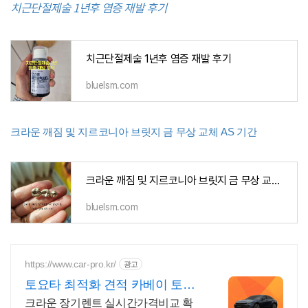
치근단절제술 1년후 염증 재발 후기
치근단절제술 1년후 염증 재발 후기
bluelsm.com
크라운 깨짐 및 지르코니아 브릿지 금 무상 교체 AS 기간
크라운 깨짐 및 지르코니아 브릿지 금 무상 교체 AS 기간
bluelsm.com
https://www.car-pro.kr/
광고
토요타 최적화 견적 카베이 토요
타 특가차량 무료견적
크라운 장기렌트 실시간가격비교 확