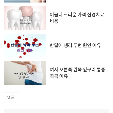
어금니 크라운 가격 신경치료
비용
한달에 생리 두번 원인 이유
여자 오른쪽 왼쪽 옆구리 통증
콕콕 이유
댓글