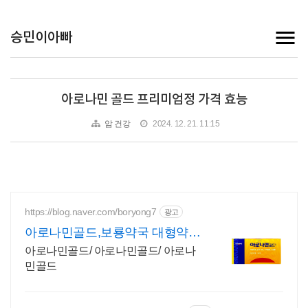
승민이아빠
아로나민 골드 프리미엄정 가격 효능
암 건강
2024. 12. 21. 11:15
https://blog.naver.com/boryong7
광고
아로나민골드,보룡약국 대형약
국/태릉입구,육사 근처
아로나민골드/ 아로나민골드/ 아로나
민골드