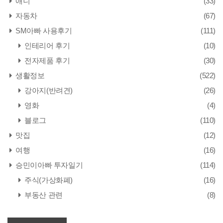
애니
(33)
자동차
(67)
SM아빠 사용후기
(111)
인테리어 후기
(10)
전자제품 후기
(30)
생활정보
(522)
강아지(반려견)
(26)
영화
(4)
블로그
(110)
맛집
(12)
여행
(16)
승민이아빠 투자일기
(114)
주식(가상화폐)
(16)
부동산 관련
(8)