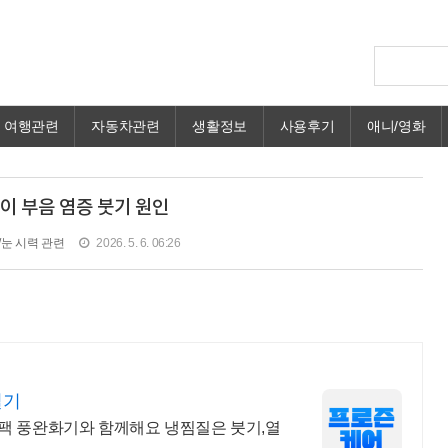
여행관련
자동차관련
생활정보
사용후기
애니/영화
이 부음 염증 붓기 원인
/눈 시력 관련
2026. 5. 6. 06:26
질기
팩 풍완화기와 함께해요 냉찜질은 붓기,열