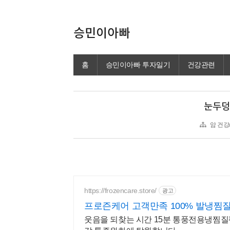
승민이아빠
홈
승민이아빠 투자일기
건강관련
눈두덩
암 건강
https://frozencare.store/
광고
프로즌케어 고객만족 100% 발냉찜
웃음을 되찾는 시간 15분 통풍전용냉찜질