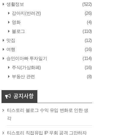
생활정보
(522)
강아지(반려견)
(26)
영화
(4)
블로그
(110)
맛집
(12)
여행
(16)
승민이아빠 투자일기
(114)
주식(가상화폐)
(16)
부동산 관련
(8)
공지사항
티스토리 블로그 수익 유입 변화로 인한 생
각
티스토리 직접유입 IP 우회 공격 그만하자