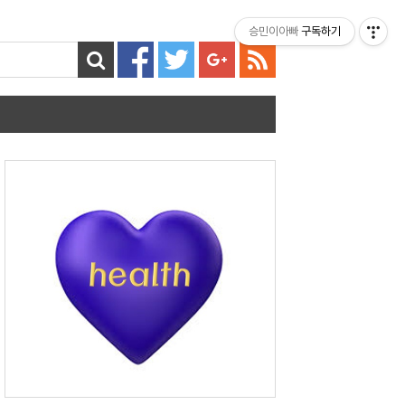
티스토리툴바
승민이아빠
구독하기