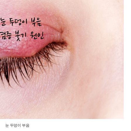
눈 두덩이 부음