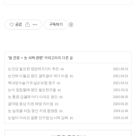
공감
구독하기
'
암 건강
>
눈 시력 관련
' 카테고리의 다른 글
눈건강 필요한 영양제 5가지 추천
2021.06.13
(0)
눈안에 이물감 원인 결막결석 제거 비용
2021.04.21
(0)
백내장수술가격 실손보험 청구
2021.04.12
(0)
눈이 침침할때 원인 필요한것들
2021.03.11
(0)
눈 통증 감을때 마다 아파요 원인
2020.08.25
(0)
결막염 증상 치료 예방 차이점
2020.04.20
(0)
눈 실핏줄 터짐 원인 치료 합병증
2018.11.06
(0)
눈알이 아파요 질환 안구염 눈시력 감퇴
2018.11.05
(0)