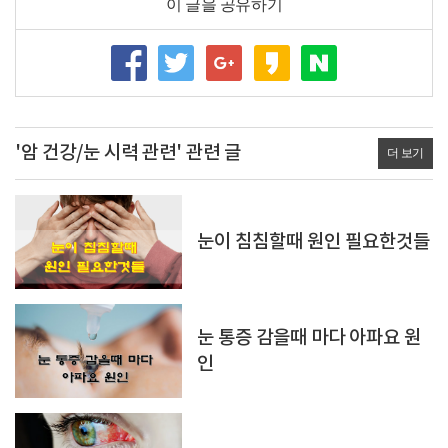
이 글을 공유하기
'암 건강/눈 시력 관련' 관련 글
더 보기
눈이 침침할때 원인 필요한것들
눈 통증 감을때 마다 아파요 원
인