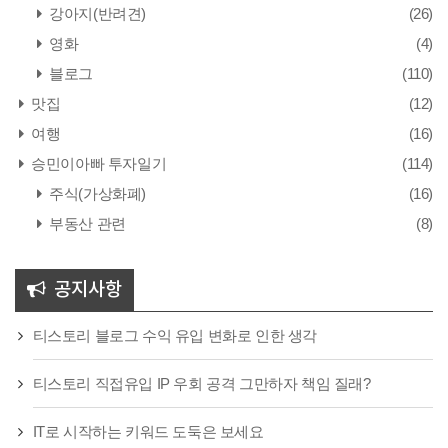
강아지(반려견)
(26)
영화
(4)
블로그
(110)
맛집
(12)
여행
(16)
승민이아빠 투자일기
(114)
주식(가상화폐)
(16)
부동산 관련
(8)
공지사항
티스토리 블로그 수익 유입 변화로 인한 생각
티스토리 직접유입 IP 우회 공격 그만하자 책임 질래?
IT로 시작하는 키워드 도둑은 보세요