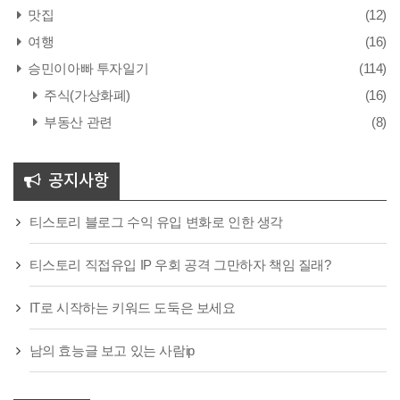
맛집
(12)
여행
(16)
승민이아빠 투자일기
(114)
주식(가상화폐)
(16)
부동산 관련
(8)
공지사항
티스토리 블로그 수익 유입 변화로 인한 생각
티스토리 직접유입 IP 우회 공격 그만하자 책임 질래?
IT로 시작하는 키워드 도둑은 보세요
남의 효능글 보고 있는 사람ip