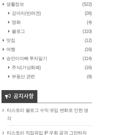
생활정보
(522)
강아지(반려견)
(26)
영화
(4)
블로그
(110)
맛집
(12)
여행
(16)
승민이아빠 투자일기
(114)
주식(가상화폐)
(16)
부동산 관련
(8)
공지사항
티스토리 블로그 수익 유입 변화로 인한 생
각
티스토리 직접유입 IP 우회 공격 그만하자