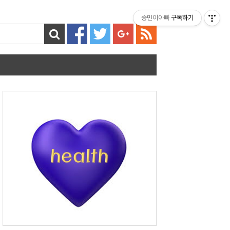
티스토리툴바
승민이아빠
구독하기