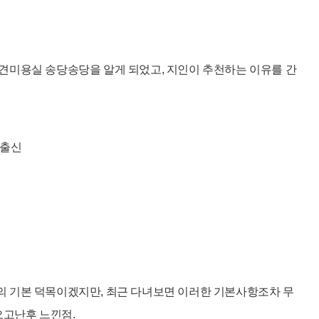
견미용실 송당송당을 알게 되었고, 지인이 추천하는 이유를 간
 출신
 기본 덕목이겠지만, 최근 다녀보면
이러한 기본사항조차 무
오고난후 느낀점.