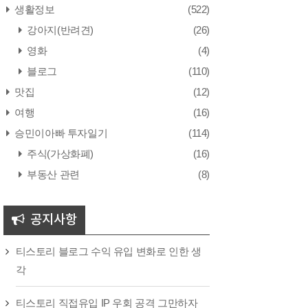
생활정보
(522)
강아지(반려견)
(26)
영화
(4)
블로그
(110)
맛집
(12)
여행
(16)
승민이아빠 투자일기
(114)
주식(가상화폐)
(16)
부동산 관련
(8)
공지사항
티스토리 블로그 수익 유입 변화로 인한 생
각
티스토리 직접유입 IP 우회 공격 그만하자