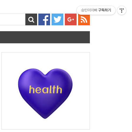
티스토리툴바
승민이아빠
구독하기