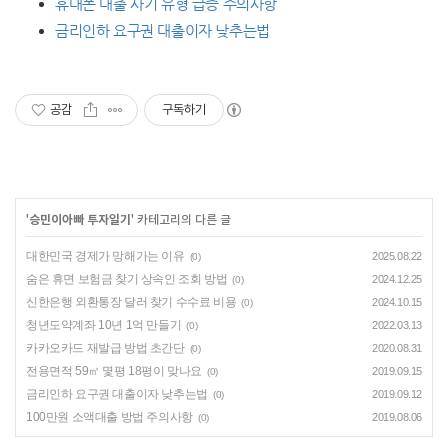
휴대폰 대출 사기 유형 급증 주의사항
금리인하 요구권 대출이자 낮추는법
공감
구독하기
'
승민이아빠 투자일기
' 카테고리의 다른 글
대한민국 경제가 망해가는 이유
2025.08.22
(0)
숨은 휴면 보험금 찾기 상속인 조회 방법
2024.12.25
(0)
신한은행 외환통장 달러 찾기 수수료 비용
2024.10.15
(0)
청년도약계좌 10년 1억 만들기
2022.03.13
(0)
카카오카드 재발급 방법 초간단
2020.08.31
(0)
전용면적 59㎡ 몇평 18평이 맞나요
2019.09.15
(0)
금리인하 요구권 대출이자 낮추는법
2019.09.12
(0)
100만원 소액대출 방법 주의사항
2019.08.06
(0)