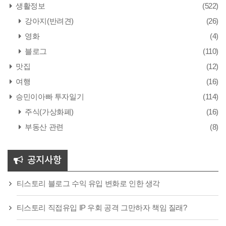
생활정보
(522)
강아지(반려견)
(26)
영화
(4)
블로그
(110)
맛집
(12)
여행
(16)
승민이아빠 투자일기
(114)
주식(가상화폐)
(16)
부동산 관련
(8)
공지사항
티스토리 블로그 수익 유입 변화로 인한 생각
티스토리 직접유입 IP 우회 공격 그만하자 책임 질래?