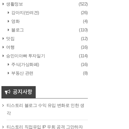
생활정보
(522)
강아지(반려견)
(26)
영화
(4)
블로그
(110)
맛집
(12)
여행
(16)
승민이아빠 투자일기
(114)
주식(가상화폐)
(16)
부동산 관련
(8)
공지사항
티스토리 블로그 수익 유입 변화로 인한 생
각
티스토리 직접유입 IP 우회 공격 그만하자