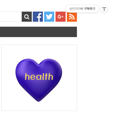
티스토리툴바
승민이아빠
구독하기