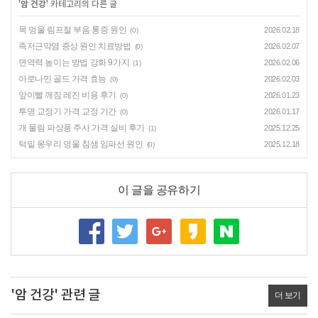
'
암 건강
' 카테고리의 다른 글
목 멍울 림프절 부음 통증 원인
2026.02.18
(0)
족저근막염 증상 원인 치료방법
2026.02.07
(0)
면역력 높이는 방법 강화 9가지
2026.02.06
(1)
아로나민 골드 가격 효능
2026.02.03
(0)
앞이빨 깨짐 레진 비용 후기
2026.01.23
(0)
투명 교정기 가격 교정 기간
2026.01.17
(0)
개 물림 파상풍 주사 가격 실비 후기
2025.12.25
(1)
턱밑 몽우리 멍울 침샘 임파선 원인
2025.12.18
(0)
이 글을 공유하기
'암 건강' 관련 글
더 보기