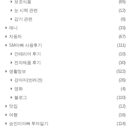
보조식품
(65)
눈 시력 관련
(12)
감기 관련
(6)
애니
(33)
자동차
(67)
SM아빠 사용후기
(111)
인테리어 후기
(10)
전자제품 후기
(30)
생활정보
(522)
강아지(반려견)
(26)
영화
(4)
블로그
(110)
맛집
(12)
여행
(16)
승민이아빠 투자일기
(114)