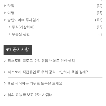
맛집
(12)
여행
(16)
승민이아빠 투자일기
(114)
주식(가상화폐)
(16)
부동산 관련
(8)
공지사항
티스토리 블로그 수익 유입 변화로 인한 생각
티스토리 직접유입 IP 우회 공격 그만하자 책임 질래?
IT로 시작하는 키워드 도둑은 보세요
남의 효능글 보고 있는 사람ip