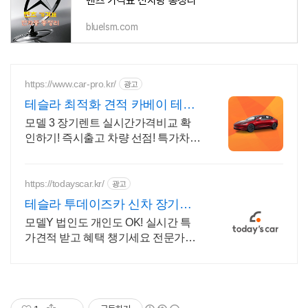
벤츠 가격표 전차량 총정리
bluelsm.com
https://www.car-pro.kr/
광고
테슬라 최적화 견적 카베이 테슬
라 특가차량 무료견적
모델 3 장기렌트 실시간가격비교 확
인하기! 즉시출고 차량 선점! 특가차
종! 수입차 최대 할인 견적! 온라인계
약! 최적가 프로모션 차량 빠른출고 선
점하세요.
https://todayscar.kr/
광고
테슬라 투데이즈카 신차 장기렌
트 특가
모델Y 법인도 개인도 OK! 실시간 특
가견적 받고 혜택 챙기세요 전문가의
1:1 맞춤 컨설팅으로 합리적으로 장기
렌트/리스를 이용해 보세요!