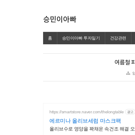
승민이아빠
홈
승민이아빠 투자일기
건강관련
여름철 
암
https://smartstore.naver.com/thelongtable
광고
에르미나 올리브세럼 마스크팩
올리브수로 영양을 꽉채운 속건조 해결 오