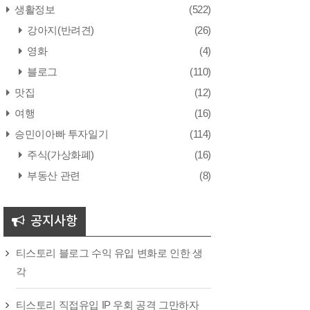
생활정보
(522)
강아지(반려견)
(26)
영화
(4)
블로그
(110)
맛집
(12)
여행
(16)
승민이아빠 투자일기
(114)
주식(가상화폐)
(16)
부동산 관련
(8)
공지사항
티스토리 블로그 수익 유입 변화로 인한 생
각
티스토리 직접유입 IP 우회 공격 그만하자