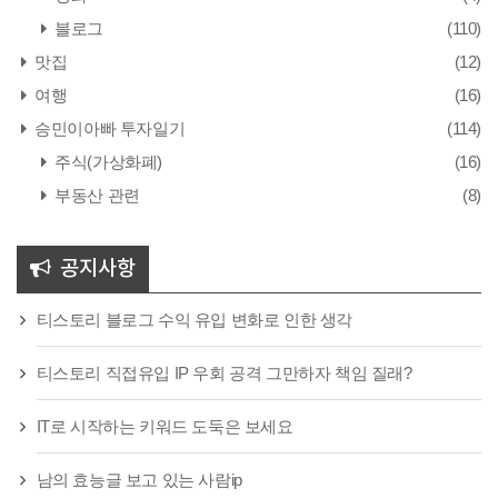
블로그
(110)
맛집
(12)
여행
(16)
승민이아빠 투자일기
(114)
주식(가상화폐)
(16)
부동산 관련
(8)
공지사항
티스토리 블로그 수익 유입 변화로 인한 생각
티스토리 직접유입 IP 우회 공격 그만하자 책임 질래?
IT로 시작하는 키워드 도둑은 보세요
남의 효능글 보고 있는 사람ip