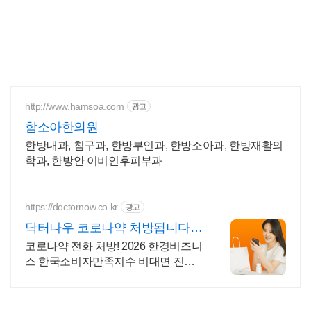
http://www.hamsoa.com
광고
함소아한의원
한방내과, 침구과, 한방부인과, 한방소아과, 한방재활의
학과, 한방안 이비인후피부과
https://doctornow.co.kr
광고
닥터나우 코로나약 처방됩니다
365일 24시간 진료가능
코로나약 전화 처방! 2026 한경비즈니
스 한국소비자만족지수 비대면 진료
앱 1위