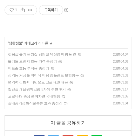
1
구독하기
'
생활정보
' 카테고리의 다른 글
젖몸살 풀기 온찜질 냉찜질 유선염 예방 원인
2020.04.07
(0)
블러드 오렌지 효능 가격 총정리
2020.04.03
(0)
비트즙 효능 부작용 총정리
2020.04.01
(0)
상악동 거상술 뼈이식 비용 임플란트 보험청구
2020.03.31
(2)
면역력 강화 비타민으로 코로나19 대응
2020.03.18
(0)
엘렌실라 달팽이크림 3자의 추천 후기
2020.03.17
(0)
코로나19 증상 숨이차면 국내현황
2020.03.05
(0)
실내공기정화식물종류 효과 총정리
2020.03.04
(0)
이 글을 공유하기