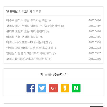
'
생활정보
' 카테고리의 다른 글
배수구 클리너 추천 주의사항 위험
2020.04.08
(0)
젖몸살 풀기 온찜질 냉찜질 유선염 예방 원인
2020.04.07
(0)
블러드 오렌지 효능 가격 총정리
2020.04.03
(0)
비트즙 효능 부작용 총정리
2020.04.01
(0)
메르스 사스 코로나19 치사율 비교
2020.03.20
(0)
면역력 강화 비타민으로 코로나19 대응
2020.03.18
(0)
엘렌실라 달팽이크림 3자의 추천 후기
2020.03.17
(0)
코로나19 증상 숨이차면 국내현황
2020.03.05
(0)
이 글을 공유하기