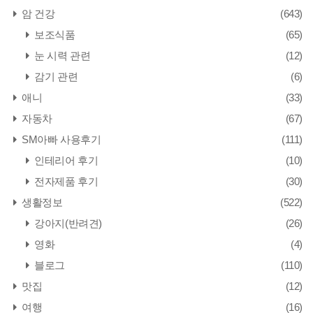
암 건강
(643)
보조식품
(65)
눈 시력 관련
(12)
감기 관련
(6)
애니
(33)
자동차
(67)
SM아빠 사용후기
(111)
인테리어 후기
(10)
전자제품 후기
(30)
생활정보
(522)
강아지(반려견)
(26)
영화
(4)
블로그
(110)
맛집
(12)
여행
(16)