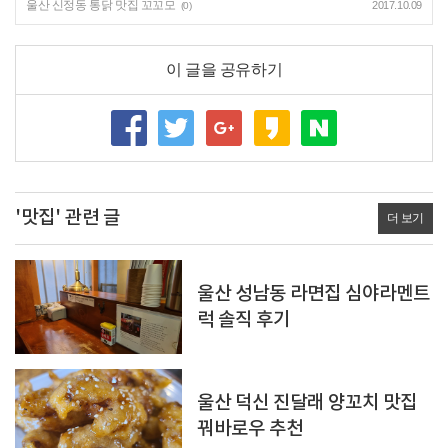
울산 신정동 통닭 맛집 꼬꼬모
2017.10.09
(0)
이 글을 공유하기
'맛집' 관련 글
더 보기
울산 성남동 라면집 심야라멘트
럭 솔직 후기
울산 덕신 진달래 양꼬치 맛집
꿔바로우 추천