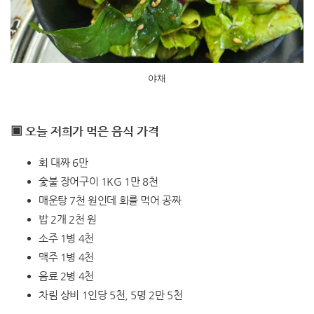
야채
▣ 오늘 저희가 먹은 음식 가격
회 대짜 6만
숯불 장어구이 1KG 1만 8천
매운탕 7천 원인데 회를 먹어 공짜
밥 2개 2천 원
소주 1병 4천
맥주 1병 4천
음료 2병 4천
차림 상비 1인당 5천, 5명 2만 5천