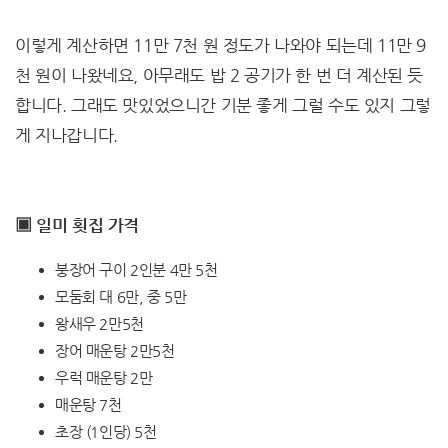
이렇게 계산하면 11만 7천 원 정도가 나와야 되는데 11만 9
천 원이 나왔네요, 아무래도 밥 2 공기가 한 번 더 계산된 듯
합니다. 그래도 맛있었으니간 기분 좋게 그럴 수도 있지 그렇
게 지나갑니다.
▣ 일미 횟집 가격
붕장어 구이 2인분 4만 5천
모둠회 대 6만, 중 5만
왕새우 2만5천
장어 매운탕 2만5천
우럭 매운탕 2만
매운탕 7천
초장 (1인당) 5천