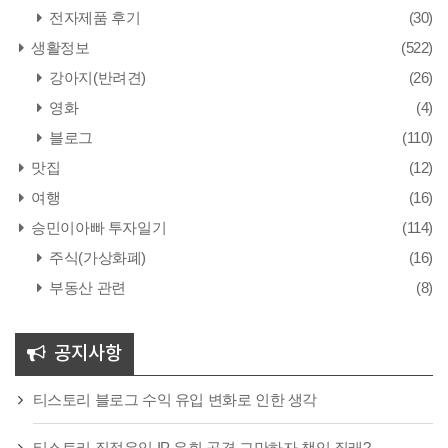
전자제품 후기
(30)
생활정보
(522)
강아지(반려견)
(26)
영화
(4)
블로그
(110)
맛집
(12)
여행
(16)
승민이아빠 투자일기
(114)
주식(가상화폐)
(16)
부동산 관련
(8)
공지사항
티스토리 블로그 수익 유입 변화로 인한 생각
티스토리 직접유입 IP 우회 공격 그만하자 책임 질래?