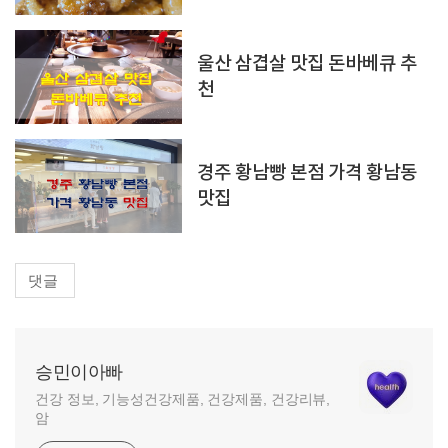
울산 삼겹살 맛집 돈바베큐 추
천
경주 황남빵 본점 가격 황남동
맛집
댓글
승민이아빠
건강 정보, 기능성건강제품, 건강제품, 건강리뷰,
암