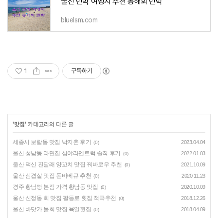
울진 민박 여행지 추천 동해회 민박
bluelsm.com
1
구독하기
'
맛집
' 카테고리의 다른 글
세종시 보람동 맛집 낙지촌 후기
2023.04.04
(0)
울산 성남동 라면집 심야라멘트럭 솔직 후기
2022.01.03
(0)
울산 덕신 진달래 양꼬치 맛집 꿔바로우 추천
2021.10.09
(0)
울산 삼겹살 맛집 돈바베큐 추천
2020.11.23
(0)
경주 황남빵 본점 가격 황남동 맛집
2020.10.09
(0)
울산 신정동 회 맛집 팔등로 횟집 적극추천
2018.12.26
(0)
울산 바닷가 물회 맛집 육일횟집
2018.04.09
(0)