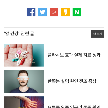
'암 건강' 관련 글
더 보기
플라시보 효과 실제 치료 성과
한쪽눈 실명 원인 전조 증상
오른쪽 왼쪽 옆구리 통증 원인