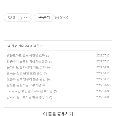
3
구독하기
'
암 건강
' 카테고리의 다른 글
방울토마토 효능 색깔별 효과
2022.07.16
(0)
염증수치 높으면 의심되는 질환
2022.07.13
(0)
플라시보 효과 실제 치료 성과
2022.06.22
(0)
한쪽눈 실명 원인 전조 증상
2022.06.16
(0)
오른쪽 왼쪽 옆구리 통증 원인
2022.06.10
(0)
탈모를 유발하는약 부작용
2022.06.07
(0)
L카르니틴 효능 엘카르니틴 부작용
2022.06.04
(0)
갑자기 살이빠지는 이유 총정리
2022.06.01
(0)
이 글을 공유하기