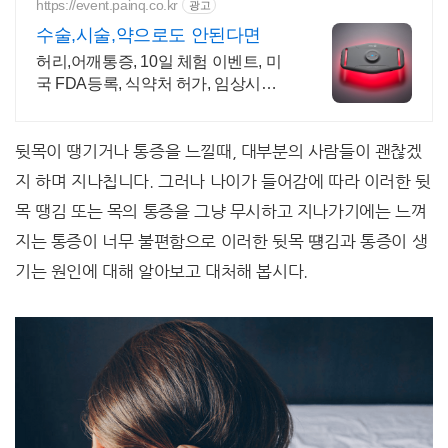
https://event.painq.co.kr
광고
수술,시술,약으로도 안된다면
허리,어깨통증, 10일 체험 이벤트, 미
국 FDA등록, 식약처 허가, 임상시험
완료 불편하고 뻐근한 부위에 페인큐
로 쉽고 간편하게!
뒷목이 땡기거나 통증을 느낄때, 대부분의 사람들이 괜찮겠
지 하며 지나칩니다. 그러나 나이가 들어감에 따라 이러한 뒷
목 땡김 또는 목의 통증을 그냥 무시하고 지나가기에는 느껴
지는 통증이 너무 불편함으로 이러한 뒷목 떙김과 통증이 생
기는 원인에 대해 알아보고 대처해 봅시다.