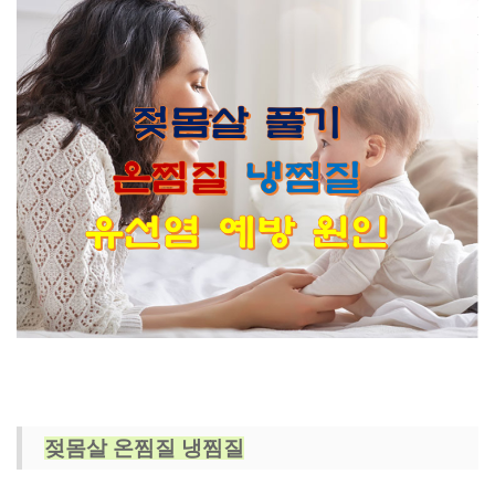
젖몸살 온찜질 냉찜질