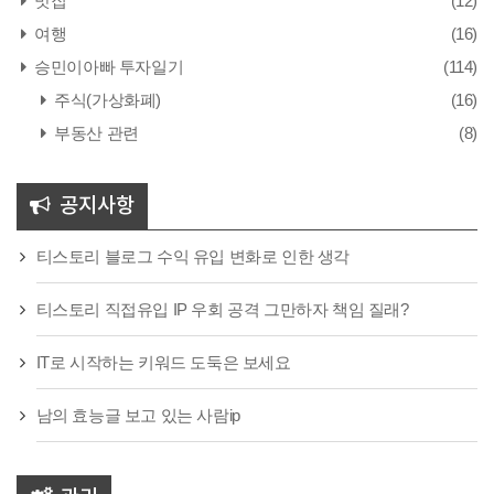
맛집
(12)
여행
(16)
승민이아빠 투자일기
(114)
주식(가상화폐)
(16)
부동산 관련
(8)
공지사항
티스토리 블로그 수익 유입 변화로 인한 생각
티스토리 직접유입 IP 우회 공격 그만하자 책임 질래?
IT로 시작하는 키워드 도둑은 보세요
남의 효능글 보고 있는 사람ip