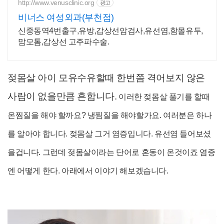
http://www.venusclinic.org
광고
비너스 여성외과(부천점)
신중동역4번출구,유방,갑상선암검사,유선염,함몰유두,
맘모톰,갑상선 고주파수술.
젖몸살 아이 모유수유할때 한번쯤 격어보지 않은
사람이 없을만큼 흔합니다.
이러한 젖몸살 풀기를 할때
온찜질을 해야 할까요? 냉찜질을 해야할가요. 여러분은 하나
를 알아야 합니다. 젖몸살 그거 염증입니다. 유선염 들어보셨
을겁니다. 그런데 젖몸살이라는 단어로 혼동이 온것이죠 염증
엔 어떻게 한다. 아래에서 이야기 해보겠습니다.