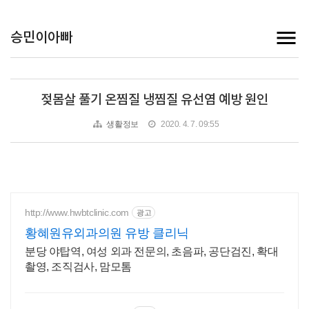
승민이아빠
젖몸살 풀기 온찜질 냉찜질 유선염 예방 원인
생활정보
2020. 4. 7. 09:55
http://www.hwbtclinic.com
광고
황혜원유외과의원 유방 클리닉
분당 야탑역, 여성 외과 전문의, 초음파, 공단검진, 확대
촬영, 조직검사, 맘모톰