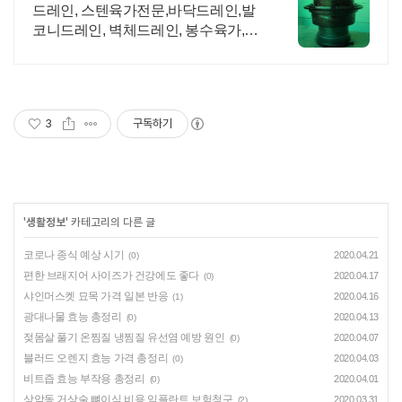
드레인, 스텐육가전문,바닥드레인,발
코니드레인, 벽체드레인, 봉수육가,스
텐GMP육가
3
구독하기
'
생활정보
' 카테고리의 다른 글
코로나 종식 예상 시기
2020.04.21
(0)
편한 브래지어 사이즈가 건강에도 좋다
2020.04.17
(0)
샤인머스켓 묘목 가격 일본 반응
2020.04.16
(1)
광대나물 효능 총정리
2020.04.13
(0)
젖몸살 풀기 온찜질 냉찜질 유선염 예방 원인
2020.04.07
(0)
블러드 오렌지 효능 가격 총정리
2020.04.03
(0)
비트즙 효능 부작용 총정리
2020.04.01
(0)
상악동 거상술 뼈이식 비용 임플란트 보험청구
2020.03.31
(2)