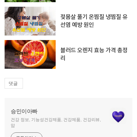
젖몸살 풀기 온찜질 냉찜질 유
선염 예방 원인
블러드 오렌지 효능 가격 총정
리
댓글
승민이아빠
건강 정보, 기능성건강제품, 건강제품, 건강리뷰,
암