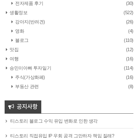
전자제품 후기
(30)
생활정보
(522)
강아지(반려견)
(26)
영화
(4)
블로그
(110)
맛집
(12)
여행
(16)
승민이아빠 투자일기
(114)
주식(가상화폐)
(16)
부동산 관련
(8)
공지사항
티스토리 블로그 수익 유입 변화로 인한 생각
티스토리 직접유입 IP 우회 공격 그만하자 책임 질래?