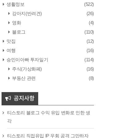
생활정보
(522)
강아지(반려견)
(26)
영화
(4)
블로그
(110)
맛집
(12)
여행
(16)
승민이아빠 투자일기
(114)
주식(가상화폐)
(16)
부동산 관련
(8)
공지사항
티스토리 블로그 수익 유입 변화로 인한 생
각
티스토리 직접유입 IP 우회 공격 그만하자