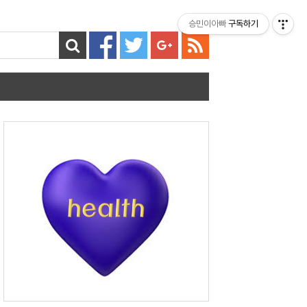
티스토리툴바
승민이아빠
구독하기