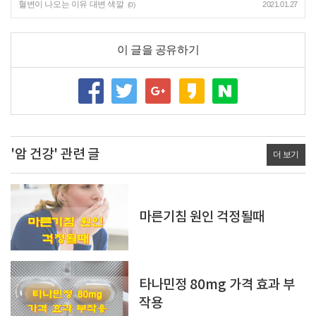
혈변이 나오는 이유 대변 색깔
2021.01.27
(0)
이 글을 공유하기
'암 건강' 관련 글
더 보기
마른기침 원인 걱정될때
타나민정 80mg 가격 효과 부
작용