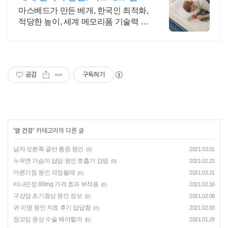
인 체형에 꼭 맞는 베개
마스베드가 만든 베개, 한국인 최적화,
적당한 높이, 세계 메모리폼 기술력 금
상
공감
구독하기
'
암 건강
' 카테고리의 다른 글
남자 오른쪽 골반 통증 원인
2021.03.01
(0)
누우면 가슴이 답답 원인 호흡기 감염
2021.02.23
(0)
마른기침 원인 걱정될때
2021.02.21
(0)
타나민정 80mg 가격 효과 부작용
2021.02.18
(0)
구강암 초기증상 원인 정보
2021.02.08
(0)
귀 이명 원인 치료 후기 답답함
2021.02.03
(0)
장꼬임 증상 수술 해야할까
2021.01.29
(0)