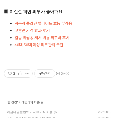
▣ 이런걸 하면 피부가 좋아해요
저분자 콜라겐 펩타이드 효능 부작용
고혼진 가격 효과 후기
얼굴 비립종 제거 비용 피부과 후기
40대 50대 여성 피부관리 추천
2
구독하기
'
암 건강
' 카테고리의 다른 글
어금니 임플란트 가격 뼈이식 비용
2022.08.16
(0)