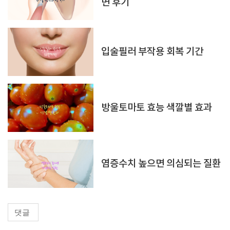
면 후기
입술필러 부작용 회복 기간
방울토마토 효능 색깔별 효과
염증수치 높으면 의심되는 질환
댓글