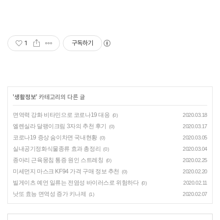
1
구독하기
'
생활정보
' 카테고리의 다른 글
면역력 강화 비타민으로 코로나19 대응
2020.03.18
(0)
엘렌실라 달팽이크림 3자의 추천 후기
2020.03.17
(0)
코로나19 증상 숨이차면 국내현황
2020.03.05
(0)
실내공기정화식물종류 효과 총정리
2020.03.04
(0)
종아리 근육뭉침 통증 원인 스트레칭
2020.02.25
(0)
미세먼지 마스크 KF94 가격 구매 정보 추천
2020.02.20
(0)
빌게이츠 예언 일류는 전염성 바이러스로 위험하다
2020.02.11
(0)
낫또 효능 면역성 증가 키나제
2020.02.07
(1)