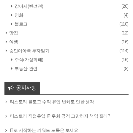
강아지(반려견)
(26)
영화
(4)
블로그
(110)
맛집
(12)
여행
(16)
승민이아빠 투자일기
(114)
주식(가상화폐)
(16)
부동산 관련
(8)
공지사항
티스토리 블로그 수익 유입 변화로 인한 생각
티스토리 직접유입 IP 우회 공격 그만하자 책임 질래?
IT로 시작하는 키워드 도둑은 보세요