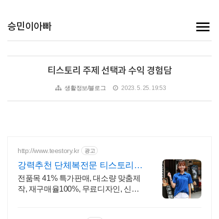
승민이아빠
티스토리 주제 선택과 수익 경험담
생활정보/블로그
2023. 5. 25. 19:53
http://www.teestory.kr
광고
강력추천 단체복전문 티스토리
전품목 41% 특가세일
전품목 41% 특가판매, 대소량 맞춤제
작, 재구매율100%, 무료디자인, 신속
제작